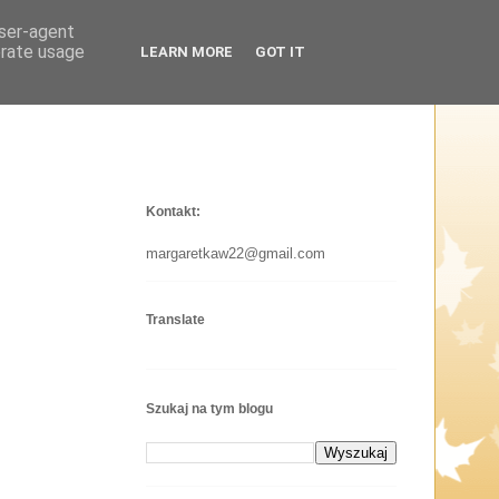
user-agent
erate usage
LEARN MORE
GOT IT
Kontakt:
margaretkaw22@gmail.com
Translate
Szukaj na tym blogu