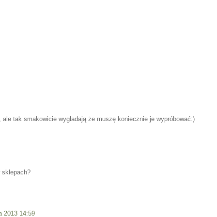
, ale tak smakowicie wygladają że muszę koniecznie je wypróbować:)
w sklepach?
a 2013 14:59