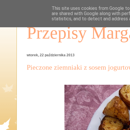
This site uses cookies from Google to 
are shared with Google along with per
statistics, and to detect and address 
Przepisy Marg
wtorek, 22 października 2013
Pieczone ziemniaki z sosem jogur