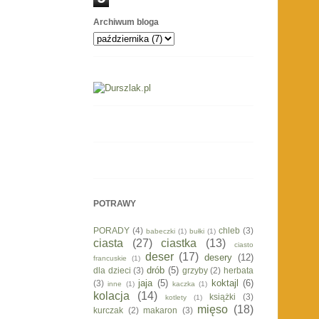
Archiwum bloga
POTRAWY
PORADY
(4)
chleb
(3)
babeczki
(1)
bułki
(1)
ciasta
(27)
ciastka
(13)
ciasto
deser
(17)
desery
(12)
francuskie
(1)
drób
(5)
dla dzieci
(3)
grzyby
(2)
herbata
jaja
(5)
koktajl
(6)
(3)
inne
(1)
kaczka
(1)
kolacja
(14)
książki
(3)
kotlety
(1)
mięso
(18)
kurczak
(2)
makaron
(3)