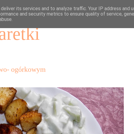
deliver its services and to analyze traffic. Your IP address and 
formance and security metrics to ensure quality of service, gen
abuse.
aretki
towo- ogórkowym