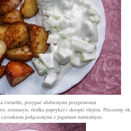
a ćwiartki, posypać ulubionymi przypraw
ami
eprz, rozmaryn,
słodka papryka
)
i skropić olejem. Pieczemy ok
i czosnkiem połączonymi z jogurtem naturalnym.