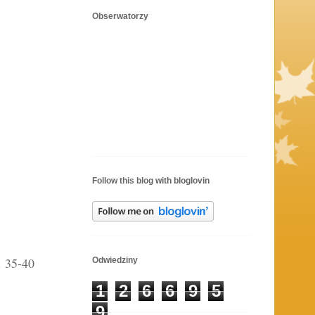
Obserwatorzy
Follow this blog with bloglovin
. 35-40
Odwiedziny
1
2
6
6
9
5
9