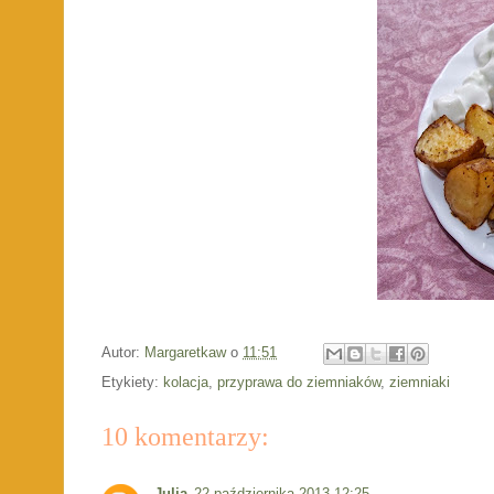
Autor:
Margaretkaw
o
11:51
Etykiety:
kolacja
,
przyprawa do ziemniaków
,
ziemniaki
10 komentarzy:
Julia
22 października 2013 12:25