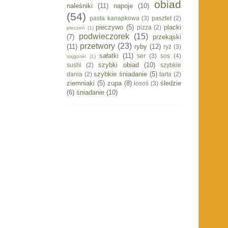
obiad
naleśniki
(11)
napoje
(10)
(54)
pasta kanapkowa
(3)
pasztet
(2)
pieczywo
(5)
placki
pizza
(2)
pieczeń
(1)
podwieczorek
(15)
(7)
przekąski
przetwory
(23)
(11)
ryby
(12)
ryż
(3)
sałatki
(11)
ser
(3)
sos
(4)
sajgonki
(1)
szybki obiad
(10)
sushi
(2)
szybkie
szybkie śniadanie
(5)
dania
(2)
tarta
(2)
ziemniaki
(5)
zupa
(8)
śledzie
łosoś
(3)
(6)
śniadanie
(10)