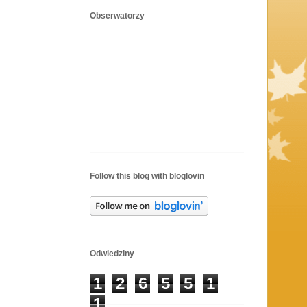
Obserwatorzy
Follow this blog with bloglovin
Odwiedziny
1
2
6
5
5
1
1