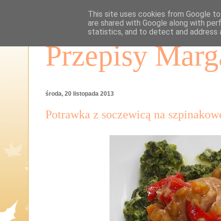
This site uses cookies from Google to 
are shared with Google along with per
statistics, and to detect and address 
Przepisy Marg
środa, 20 listopada 2013
Potrawka z soczewicą na szpinakowe