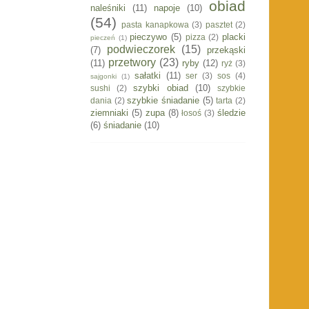
obiad
naleśniki
(11)
napoje
(10)
(54)
pasta kanapkowa
(3)
pasztet
(2)
pieczywo
(5)
placki
pizza
(2)
pieczeń
(1)
podwieczorek
(15)
(7)
przekąski
przetwory
(23)
(11)
ryby
(12)
ryż
(3)
sałatki
(11)
ser
(3)
sos
(4)
sajgonki
(1)
szybki obiad
(10)
sushi
(2)
szybkie
szybkie śniadanie
(5)
dania
(2)
tarta
(2)
ziemniaki
(5)
zupa
(8)
śledzie
łosoś
(3)
(6)
śniadanie
(10)