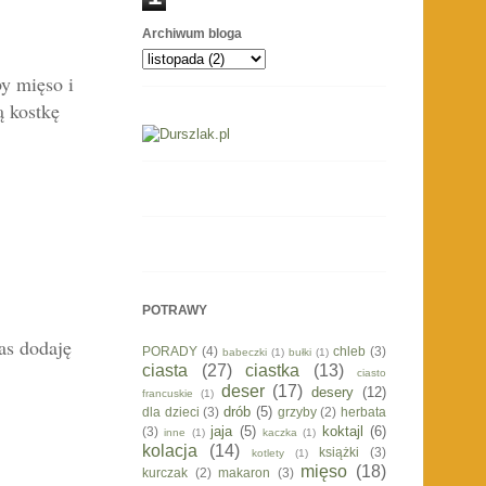
Archiwum bloga
by mięso i
ą kostkę
POTRAWY
as dodaję
PORADY
(4)
chleb
(3)
babeczki
(1)
bułki
(1)
ciasta
(27)
ciastka
(13)
ciasto
deser
(17)
desery
(12)
francuskie
(1)
drób
(5)
dla dzieci
(3)
grzyby
(2)
herbata
jaja
(5)
koktajl
(6)
(3)
inne
(1)
kaczka
(1)
kolacja
(14)
książki
(3)
kotlety
(1)
mięso
(18)
kurczak
(2)
makaron
(3)