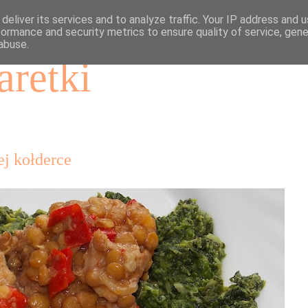
deliver its services and to analyze traffic. Your IP address and 
formance and security metrics to ensure quality of service, gen
abuse.
aretki
j kołderce