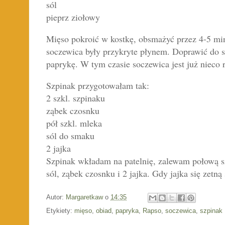
sól
pieprz ziołowy
Mięso pokroić w kostkę, obsmażyć przez 4-5 minu
soczewica były przykryte płynem.
Doprawić do 
paprykę.
W tym czasie soczewica jest już nieco
Szpinak przygotowałam tak:
2 szkl. szpinaku
ząbek czosnku
pół szkl. mleka
sól do smaku
2 jajka
Szpinak wkładam na patelnię, zalewam połową s
sól, ząbek czosnku i 2 jajka. Gdy jajka się zetną
Autor:
Margaretkaw
o
14:35
Etykiety:
mięso
,
obiad
,
papryka
,
Rapso
,
soczewica
,
szpinak