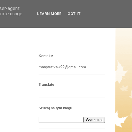
user-agent
erate usage
LEARN MORE
GOT IT
Kontakt:
margaretkaw22@gmail.com
Translate
Szukaj na tym blogu