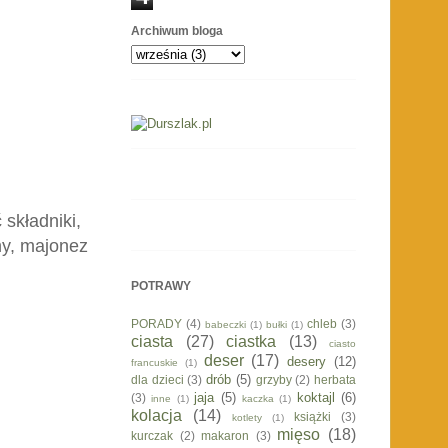
Archiwum bloga
 składniki,
ny, majonez
POTRAWY
PORADY
(4)
chleb
(3)
babeczki
(1)
bułki
(1)
ciasta
(27)
ciastka
(13)
ciasto
deser
(17)
desery
(12)
francuskie
(1)
drób
(5)
dla dzieci
(3)
grzyby
(2)
herbata
jaja
(5)
koktajl
(6)
(3)
inne
(1)
kaczka
(1)
kolacja
(14)
książki
(3)
kotlety
(1)
mięso
(18)
kurczak
(2)
makaron
(3)