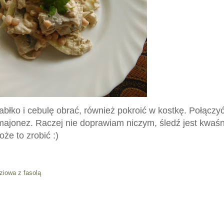
abłko i cebulę obrać, również pokroić w kostkę. Połączyć
majonez. Raczej nie doprawiam niczym, śledź jest kwaś
że to zrobić :)
ziowa z fasolą