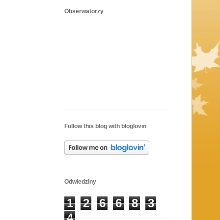
Obserwatorzy
Follow this blog with bloglovin
Odwiedziny
1
2
6
6
8
3
4