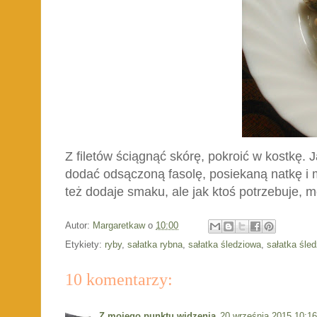
Z filetów ściągnąć skórę, pokroić w kostkę. J
dodać odsączoną fasolę, posiekaną natkę i 
też dodaje smaku, ale jak ktoś potrzebuje, mo
Autor:
Margaretkaw
o
10:00
Etykiety:
ryby
,
sałatka rybna
,
sałatka śledziowa
,
sałatka śled
10 komentarzy:
Z mojego punktu widzenia
20 września 2015 10:16