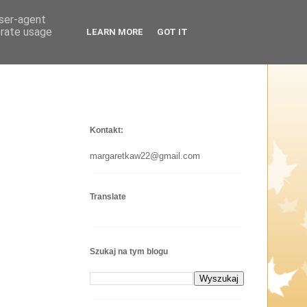
user-agent
erate usage
LEARN MORE
GOT IT
Kontakt:
margaretkaw22@gmail.com
Translate
Szukaj na tym blogu