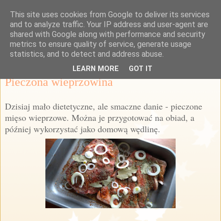
This site uses cookies from Google to deliver its services
Przepisy Margaretki
and to analyze traffic. Your IP address and user-agent are
shared with Google along with performance and security
metrics to ensure quality of service, generate usage
statistics, and to detect and address abuse.
poniedziałek, 27 marca 2017
LEARN MORE
GOT IT
Pieczona wieprzowina
Dzisiaj mało dietetyczne, ale smaczne danie - pieczone
mięso wieprzowe. Można je przygotować na obiad, a
później wykorzystać jako domową wędlinę.