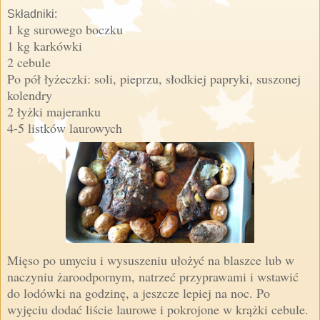
Składniki:
1 kg surowego boczku
1 kg karkówki
2 cebule
Po pół łyżeczki: soli, pieprzu, słodkiej papryki, suszonej
kolendry
2 łyżki majeranku
4-5 listków laurowych
Mięso po umyciu i wysuszeniu ułożyć na blaszce lub w
naczyniu żaroodpornym, natrzeć przyprawami i wstawić
do lodówki na godzinę, a jeszcze lepiej na noc. Po
wyjęciu dodać liście laurowe i pokrojone w krążki cebule.