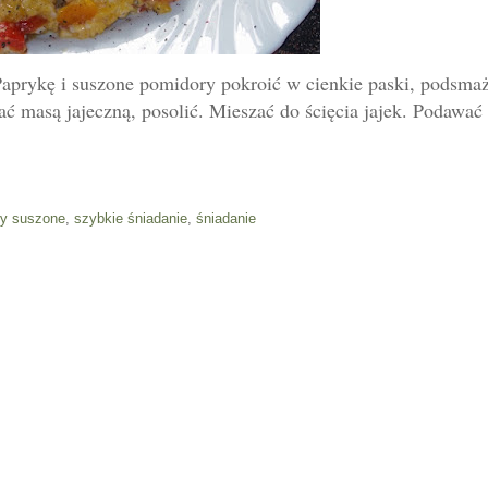
Paprykę i suszone pomidory pokroić w cienkie paski, podsmaż
ć masą jajeczną, posolić. Mieszać do ścięcia jajek. Podawać
ry suszone
,
szybkie śniadanie
,
śniadanie