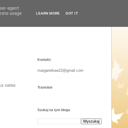
user-agent
erate usage
LEARN MORE
GOT IT
Kontakt:
margaretkaw22@gmail.com
aka sama
Translate
Szukaj na tym blogu