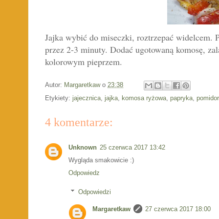
Jajka wybić do miseczki, roztrzepać widelcem. 
przez 2-3 minuty. Dodać ugotowaną komosę, zala
kolorowym pieprzem.
Autor:
Margaretkaw
o
23:38
Etykiety:
jajecznica
,
jajka
,
komosa ryżowa
,
papryka
,
pomido
4 komentarze:
Unknown
25 czerwca 2017 13:42
Wygląda smakowicie :)
Odpowiedz
Odpowiedzi
Margaretkaw
27 czerwca 2017 18:00