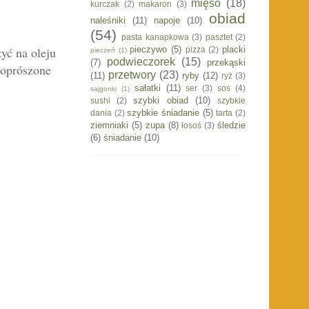
mięso
(18)
kurczak
(2)
makaron
(3)
obiad
naleśniki
(11)
napoje
(10)
(54)
pasta kanapkowa
(3)
pasztet
(2)
pieczywo
(5)
placki
yć na oleju
pizza
(2)
pieczeń
(1)
podwieczorek
(15)
(7)
przekąski
 oprószone
przetwory
(23)
(11)
ryby
(12)
ryż
(3)
sałatki
(11)
ser
(3)
sos
(4)
sajgonki
(1)
szybki obiad
(10)
sushi
(2)
szybkie
szybkie śniadanie
(5)
dania
(2)
tarta
(2)
ziemniaki
(5)
zupa
(8)
śledzie
łosoś
(3)
(6)
śniadanie
(10)