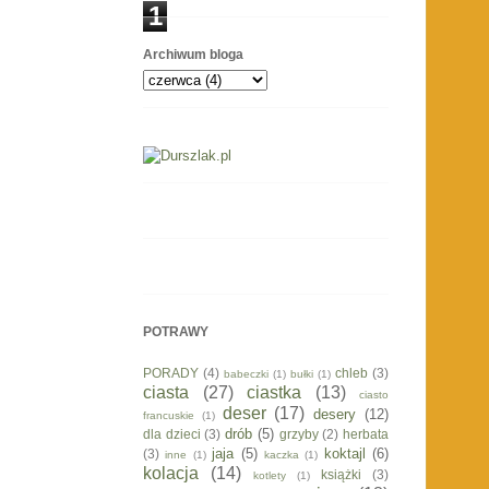
1
Archiwum bloga
POTRAWY
PORADY
(4)
chleb
(3)
babeczki
(1)
bułki
(1)
ciasta
(27)
ciastka
(13)
ciasto
deser
(17)
desery
(12)
francuskie
(1)
drób
(5)
dla dzieci
(3)
grzyby
(2)
herbata
jaja
(5)
koktajl
(6)
(3)
inne
(1)
kaczka
(1)
kolacja
(14)
książki
(3)
kotlety
(1)