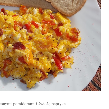
szonymi
pomidorami
i świeżą papryką.