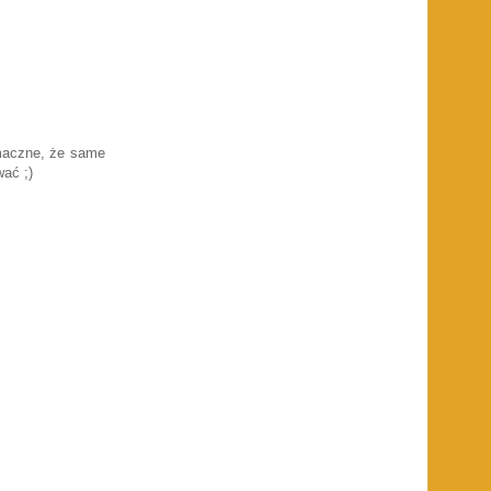
smaczne, że same
ać ;)