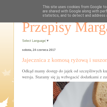
This site uses cookies from Google to 
are shared with Google along with per
statistics, and to detect and address 
Przepisy Marg
Select Language
▼
sobota, 24 czerwca 2017
Jajecznica z komosą ryżową i susz
Odkąd mamy dostęp do jajek od szczęśliwych kur,
wersja. Staramy się ją wzbogacić dodatkami z z