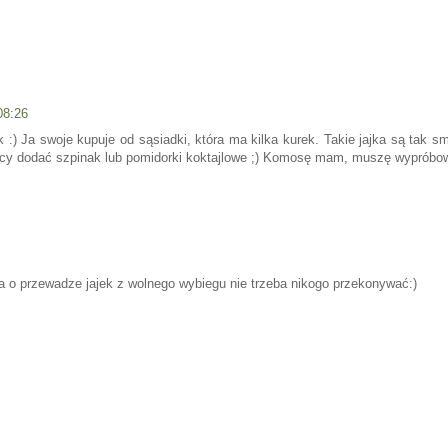
08:26
k :) Ja swoje kupuje od sąsiadki, która ma kilka kurek. Takie jajka są tak 
nicy dodać szpinak lub pomidorki koktajlowe ;) Komosę mam, muszę wypróbow
 a o przewadze jajek z wolnego wybiegu nie trzeba nikogo przekonywać:)