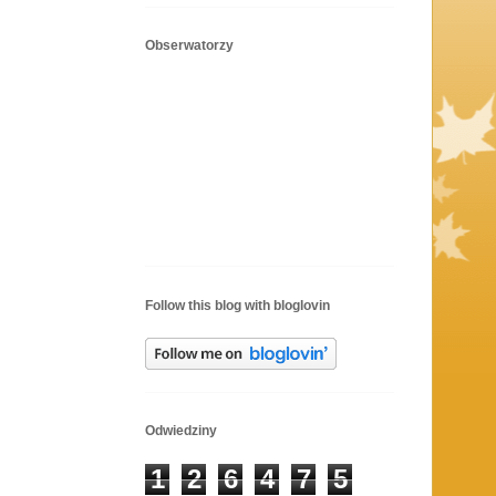
Obserwatorzy
Follow this blog with bloglovin
Odwiedziny
1
2
6
4
7
5