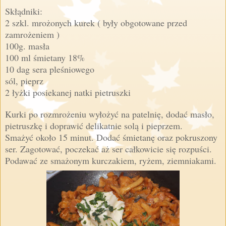
Skłądniki:
2 szkl. mrożonych kurek ( były obgotowane przed
zamrożeniem )
100g. masła
100 ml śmietany 18%
10 dag sera pleśniowego
sól, pieprz
2 łyżki posiekanej natki pietruszki
Kurki po rozmrożeniu wyłożyć na patelnię, dodać masło,
pietruszkę i doprawić delikatnie solą i pieprzem.
Smażyć około 15 minut. Dodać śmietanę oraz pokruszony
ser. Zagotować, poczekać aż ser całkowicie się rozpuści.
Podawać ze smażonym kurczakiem, ryżem, ziemniakami.