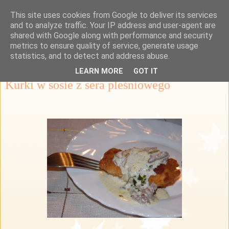
This site uses cookies from Google to deliver its services
Przepisy Margaretki
and to analyze traffic. Your IP address and user-agent are
shared with Google along with performance and security
metrics to ensure quality of service, generate usage
statistics, and to detect and address abuse.
piątek, 25 stycznia 2013
LEARN MORE
GOT IT
Kurki w sosie z sera pleśniowego