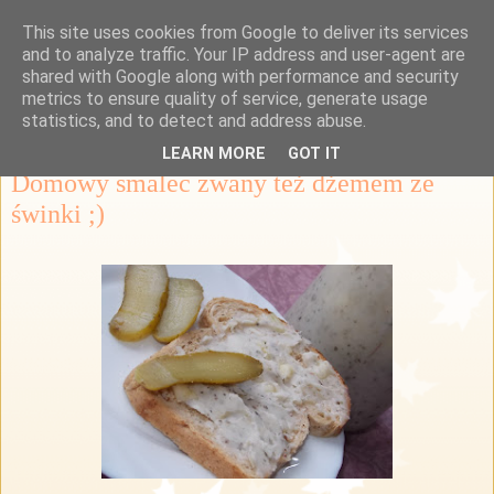
This site uses cookies from Google to deliver its services
Przepisy Margaretki
and to analyze traffic. Your IP address and user-agent are
shared with Google along with performance and security
metrics to ensure quality of service, generate usage
statistics, and to detect and address abuse.
środa, 6 lutego 2013
LEARN MORE
GOT IT
Domowy smalec zwany też dżemem ze
świnki ;)