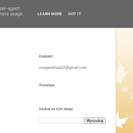
user-agent
erate usage
LEARN MORE
GOT IT
Kontakt:
margaretkaw22@gmail.com
Translate
Szukaj na tym blogu