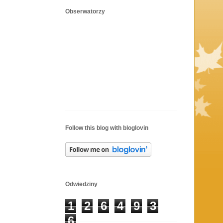
Obserwatorzy
Follow this blog with bloglovin
Odwiedziny
1
2
6
4
9
3
6