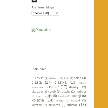
Archiwum bloga
POTRAWY
PORADY
(4)
chleb
(3)
babeczki
(1)
bułki
(1)
ciasta
(27)
ciastka
(13)
ciasto
deser
(17)
desery
(12)
francuskie
(1)
drób
(5)
dla dzieci
(3)
grzyby
(2)
herbata
jaja
(5)
koktajl
(6)
(3)
inne
(1)
kaczka
(1)
kolacja
(14)
książki
(3)
kotlety
(1)
mięso
(18)
kurczak
(2)
makaron
(3)