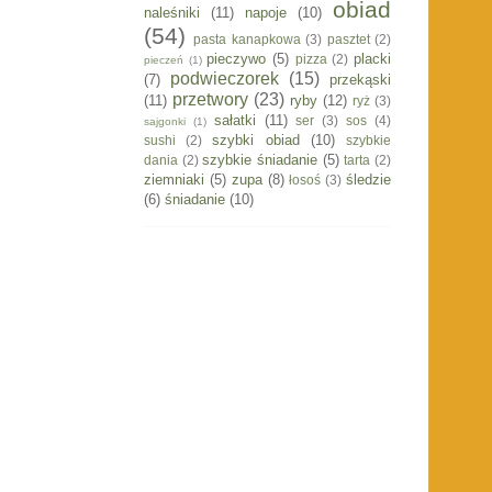
obiad
naleśniki
(11)
napoje
(10)
(54)
pasta kanapkowa
(3)
pasztet
(2)
pieczywo
(5)
placki
pizza
(2)
pieczeń
(1)
podwieczorek
(15)
(7)
przekąski
przetwory
(23)
(11)
ryby
(12)
ryż
(3)
sałatki
(11)
ser
(3)
sos
(4)
sajgonki
(1)
szybki obiad
(10)
sushi
(2)
szybkie
szybkie śniadanie
(5)
dania
(2)
tarta
(2)
ziemniaki
(5)
zupa
(8)
śledzie
łosoś
(3)
(6)
śniadanie
(10)