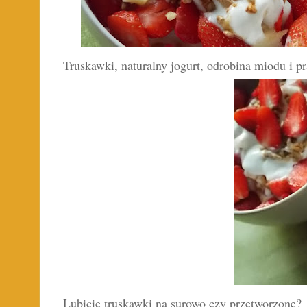
Truskawki, naturalny jogurt, odrobina miodu i p
Lubicie truskawki na surowo czy przetworzone?