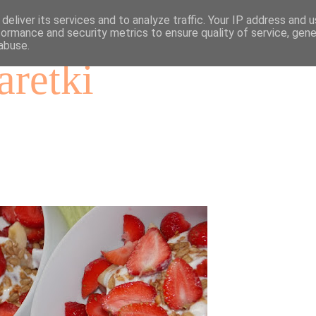
deliver its services and to analyze traffic. Your IP address and 
formance and security metrics to ensure quality of service, gen
abuse.
aretki