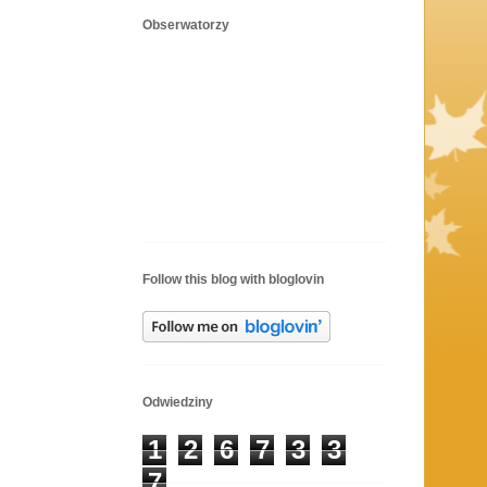
Obserwatorzy
Follow this blog with bloglovin
Odwiedziny
1
2
6
7
3
3
7