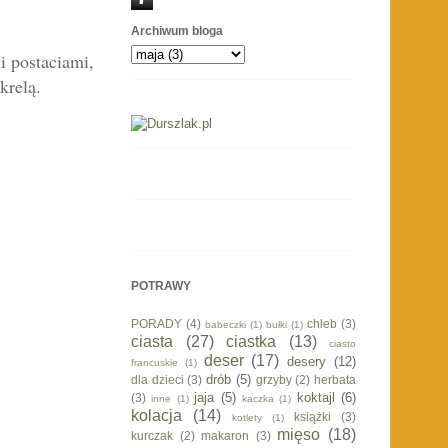
Archiwum bloga
i postaciami,
krelą.
POTRAWY
PORADY
(4)
chleb
(3)
babeczki
(1)
bułki
(1)
ciasta
(27)
ciastka
(13)
ciasto
deser
(17)
desery
(12)
francuskie
(1)
drób
(5)
dla dzieci
(3)
grzyby
(2)
herbata
jaja
(5)
koktajl
(6)
(3)
inne
(1)
kaczka
(1)
kolacja
(14)
książki
(3)
kotlety
(1)
mięso
(18)
kurczak
(2)
makaron
(3)