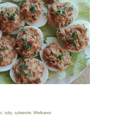
ki
,
ryby
,
sylwester
,
Wielkanoc