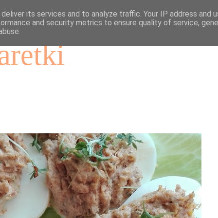
deliver its services and to analyze traffic. Your IP address and 
formance and security metrics to ensure quality of service, gen
abuse.
aretki