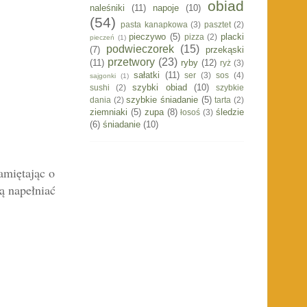
obiad
naleśniki
(11)
napoje
(10)
(54)
pasta kanapkowa
(3)
pasztet
(2)
pieczywo
(5)
placki
pizza
(2)
pieczeń
(1)
podwieczorek
(15)
(7)
przekąski
przetwory
(23)
(11)
ryby
(12)
ryż
(3)
sałatki
(11)
ser
(3)
sos
(4)
sajgonki
(1)
szybki obiad
(10)
sushi
(2)
szybkie
szybkie śniadanie
(5)
dania
(2)
tarta
(2)
ziemniaki
(5)
zupa
(8)
śledzie
łosoś
(3)
(6)
śniadanie
(10)
amiętając o
ą napełniać