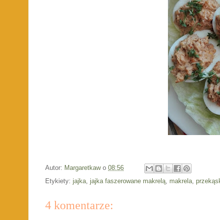
Autor:
Margaretkaw
o
08:56
Etykiety:
jajka
,
jajka faszerowane makrelą
,
makrela
,
przekąs
4 komentarze: