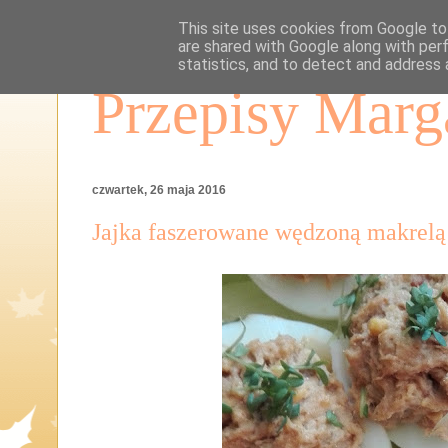
This site uses cookies from Google to 
are shared with Google along with per
statistics, and to detect and address 
Przepisy Marg
czwartek, 26 maja 2016
Jajka faszerowane wędzoną makrelą