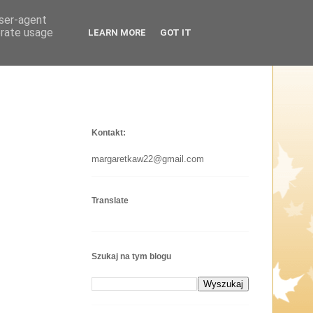
user-agent
erate usage
LEARN MORE
GOT IT
Kontakt:
margaretkaw22@gmail.com
Translate
Szukaj na tym blogu