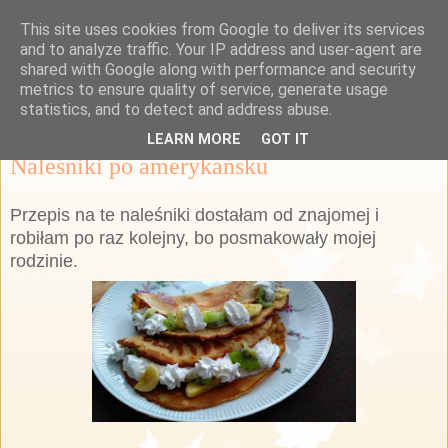
This site uses cookies from Google to deliver its services
Przepisy Margaretki
and to analyze traffic. Your IP address and user-agent are
shared with Google along with performance and security
metrics to ensure quality of service, generate usage
statistics, and to detect and address abuse.
niedziela, 5 lutego 2017
LEARN MORE
GOT IT
Naleśniki po amerykańsku
Przepis na te naleśniki dostałam od znajomej i
robiłam po raz kolejny, bo posmakowały mojej
rodzinie.