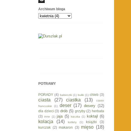
Archiwum bloga
POTRAWY
PORADY
(4)
chleb
(3)
babeczki
(1)
bułki
(1)
ciasta
(27)
ciastka
(13)
ciasto
deser
(17)
desery
(12)
francuskie
(1)
drób
(5)
dla dzieci
(3)
grzyby
(2)
herbata
jaja
(5)
koktajl
(6)
(3)
inne
(1)
kaczka
(1)
kolacja
(14)
książki
(3)
kotlety
(1)
mięso
(18)
kurczak
(2)
makaron
(3)