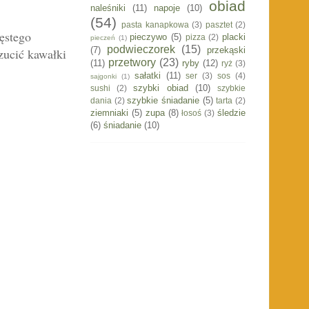
obiad
naleśniki
(11)
napoje
(10)
(54)
pasta kanapkowa
(3)
pasztet
(2)
ęstego
pieczywo
(5)
placki
pizza
(2)
pieczeń
(1)
podwieczorek
(15)
(7)
przekąski
zucić kawałki
przetwory
(23)
(11)
ryby
(12)
ryż
(3)
sałatki
(11)
ser
(3)
sos
(4)
sajgonki
(1)
szybki obiad
(10)
sushi
(2)
szybkie
szybkie śniadanie
(5)
dania
(2)
tarta
(2)
ziemniaki
(5)
zupa
(8)
śledzie
łosoś
(3)
(6)
śniadanie
(10)