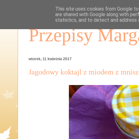
This site uses cookies from Google to 
are shared with Google along with per
statistics, and to detect and address 
Przepisy Marg
wtorek, 11 kwietnia 2017
Jagodowy koktajl z miodem z mnis