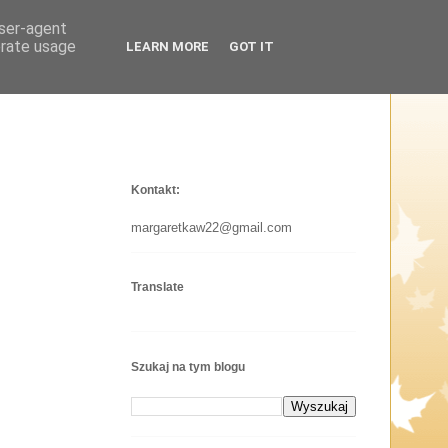
user-agent
erate usage
LEARN MORE
GOT IT
Kontakt:
margaretkaw22@gmail.com
Translate
Szukaj na tym blogu