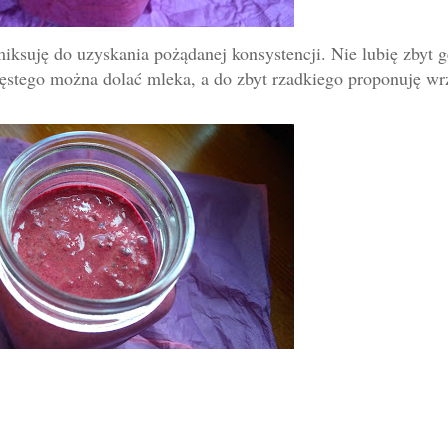
iksuję do uzyskania pożądanej konsystencji. Nie lubię zbyt g
o gęstego można dolać mleka, a do zbyt rzadkiego proponuję wr