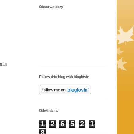
Obserwatorzy
 nas
Follow this blog with bloglovin
Odwiedziny
1
2
6
5
2
1
8