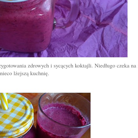
ygotowania zdrowych i sycących koktajli. Niedługo czeka na
nieco lżejszą kuchnię.