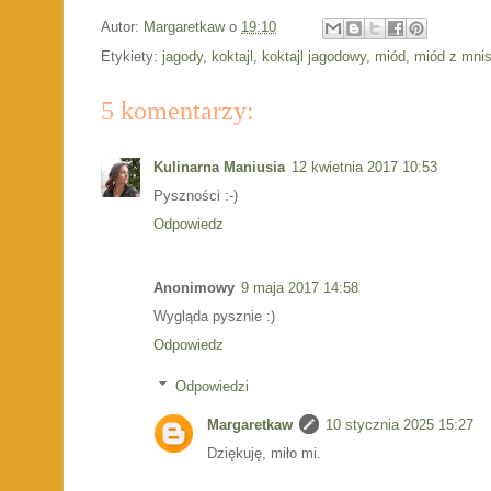
Autor:
Margaretkaw
o
19:10
Etykiety:
jagody
,
koktajl
,
koktajl jagodowy
,
miód
,
miód z mni
5 komentarzy:
Kulinarna Maniusia
12 kwietnia 2017 10:53
Pyszności :-)
Odpowiedz
Anonimowy
9 maja 2017 14:58
Wygląda pysznie :)
Odpowiedz
Odpowiedzi
Margaretkaw
10 stycznia 2025 15:27
Dziękuję, miło mi.