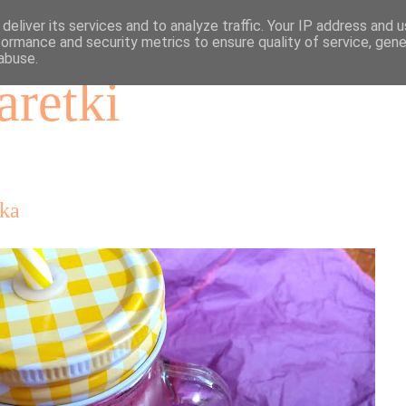
deliver its services and to analyze traffic. Your IP address and 
formance and security metrics to ensure quality of service, gen
abuse.
aretki
zka