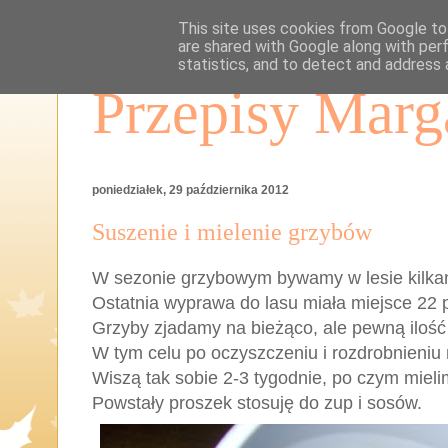
This site uses cookies from Google to 
are shared with Google along with per
statistics, and to detect and address 
Przepisy Marg
poniedziałek, 29 października 2012
Suszenie i mielenie grzybów
W sezonie grzybowym bywamy w lesie kilkan
Ostatnia wyprawa do lasu miała miejsce 22 
Grzyby zjadamy na bieżąco, ale pewną iloś
W tym celu po oczyszczeniu i rozdrobnieni
Wiszą tak sobie 2-3 tygodnie, po czym miel
Powstały proszek stosuję do zup i sosów.