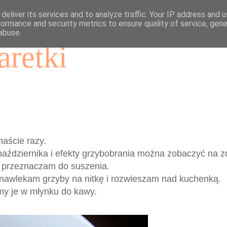
deliver its services and to analyze traffic. Your IP address and 
formance and security metrics to ensure quality of service, gen
abuse.
aretki
aście razy.
października i efekty grzybobrania można zobaczyć na z
ć przeznaczam do suszenia.
u nawlekam grzyby na nitkę i rozwieszam nad kuchenką.
imy je w młynku do kawy.