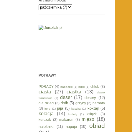
Archiwum bloga
POTRAWY
PORADY
(4)
chleb
(3)
babeczki
(1)
bułki
(1)
ciasta
(27)
ciastka
(13)
ciasto
deser
(17)
desery
(12)
francuskie
(1)
drób
(5)
dla dzieci
(3)
grzyby
(2)
herbata
jaja
(5)
koktajl
(6)
(3)
inne
(1)
kaczka
(1)
kolacja
(14)
książki
(3)
kotlety
(1)
mięso
(18)
kurczak
(2)
makaron
(3)
obiad
naleśniki
(11)
napoje
(10)