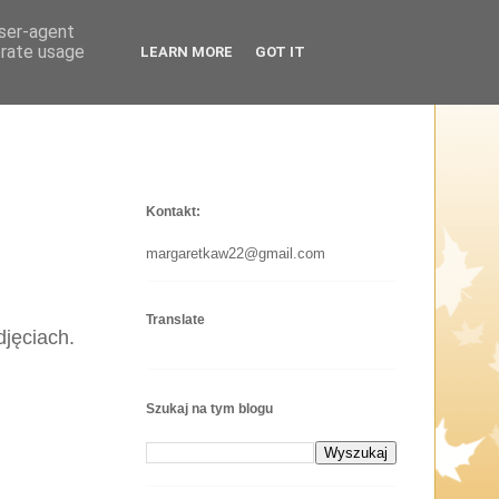
user-agent
erate usage
LEARN MORE
GOT IT
Kontakt:
margaretkaw22@gmail.com
Translate
djęciach.
Szukaj na tym blogu