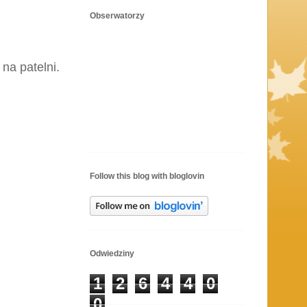
Obserwatorzy
na patelni.
Follow this blog with bloglovin
Odwiedziny
1
2
6
4
4
0
0