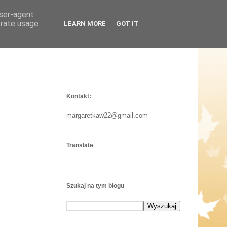
user-agent
erate usage
LEARN MORE
GOT IT
Kontakt:
margaretkaw22@gmail.com
Translate
Szukaj na tym blogu