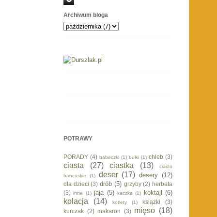
Archiwum bloga
POTRAWY
PORADY
(4)
chleb
(3)
babeczki
(1)
bułki
(1)
ciasta
(27)
ciastka
(13)
ciasto
deser
(17)
desery
(12)
francuskie
(1)
drób
(5)
dla dzieci
(3)
grzyby
(2)
herbata
jaja
(5)
koktajl
(6)
(3)
inne
(1)
kaczka
(1)
kolacja
(14)
książki
(3)
kotlety
(1)
mięso
(18)
kurczak
(2)
makaron
(3)