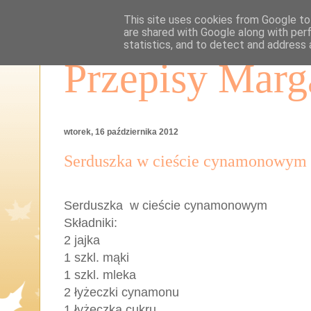
This site uses cookies from Google to 
are shared with Google along with per
statistics, and to detect and address 
Przepisy Marg
wtorek, 16 października 2012
Serduszka w cieście cynamonowym
Serduszka w cieście cynamonowym
Składniki:
2 jajka
1 szkl. mąki
1 szkl. mleka
2 łyżeczki cynamonu
1 łyżeczka cukru