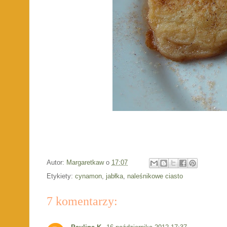
Autor:
Margaretkaw
o
17:07
Etykiety:
cynamon
,
jabłka
,
naleśnikowe ciasto
7 komentarzy: