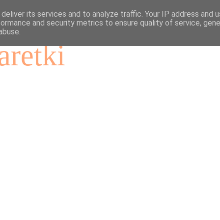
deliver its services and to analyze traffic. Your IP address and 
formance and security metrics to ensure quality of service, gen
abuse.
aretki