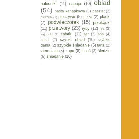
obiad
naleśniki
(11)
napoje
(10)
(54)
pasta kanapkowa
(3)
pasztet
(2)
pieczywo
(5)
placki
pizza
(2)
pieczeń
(1)
podwieczorek
(15)
(7)
przekąski
przetwory
(23)
(11)
ryby
(12)
ryż
(3)
sałatki
(11)
ser
(3)
sos
(4)
sajgonki
(1)
szybki obiad
(10)
sushi
(2)
szybkie
szybkie śniadanie
(5)
dania
(2)
tarta
(2)
ziemniaki
(5)
zupa
(8)
śledzie
łosoś
(3)
(6)
śniadanie
(10)