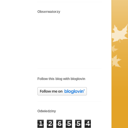
Obserwatorzy
Follow this blog with bloglovin
Odwiedziny
1
2
6
5
5
4