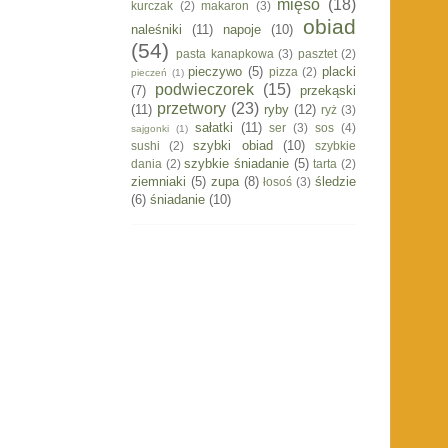
mięso
(18)
kurczak
(2)
makaron
(3)
obiad
naleśniki
(11)
napoje
(10)
(54)
pasta kanapkowa
(3)
pasztet
(2)
pieczywo
(5)
placki
pizza
(2)
pieczeń
(1)
podwieczorek
(15)
(7)
przekąski
przetwory
(23)
(11)
ryby
(12)
ryż
(3)
sałatki
(11)
ser
(3)
sos
(4)
sajgonki
(1)
szybki obiad
(10)
sushi
(2)
szybkie
szybkie śniadanie
(5)
dania
(2)
tarta
(2)
ziemniaki
(5)
zupa
(8)
śledzie
łosoś
(3)
(6)
śniadanie
(10)