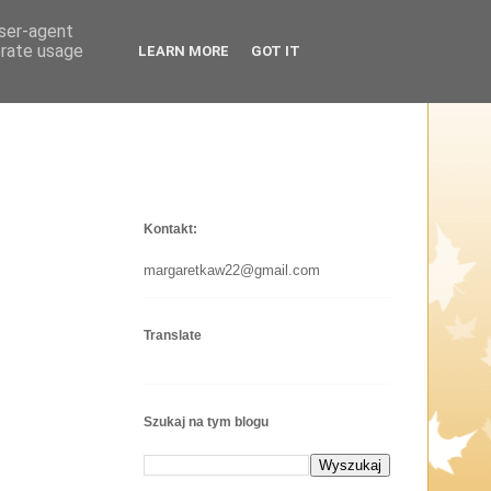
user-agent
erate usage
LEARN MORE
GOT IT
Kontakt:
margaretkaw22@gmail.com
Translate
Szukaj na tym blogu