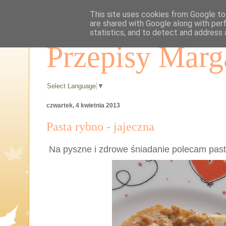
This site uses cookies from Google to 
are shared with Google along with per
statistics, and to detect and address 
Przepisy Marg
Select Language
▼
czwartek, 4 kwietnia 2013
Pasta rybno - jajeczna
Na pyszne i zdrowe śniadanie polecam pas