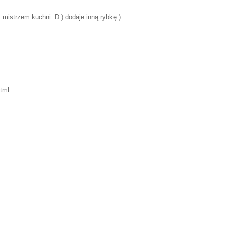
st mistrzem kuchni :D ) dodaje inną rybkę:)
html