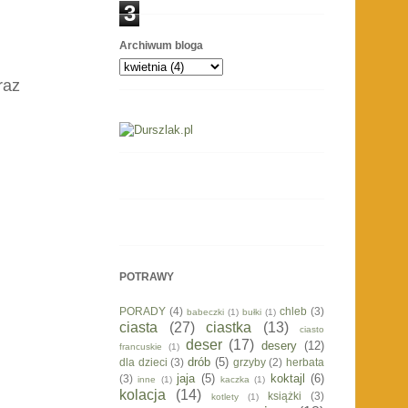
3
Archiwum bloga
raz
POTRAWY
PORADY
(4)
chleb
(3)
babeczki
(1)
bułki
(1)
ciasta
(27)
ciastka
(13)
ciasto
deser
(17)
desery
(12)
francuskie
(1)
drób
(5)
dla dzieci
(3)
grzyby
(2)
herbata
jaja
(5)
koktajl
(6)
(3)
inne
(1)
kaczka
(1)
kolacja
(14)
książki
(3)
kotlety
(1)