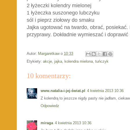
2 łyżeczki kolendry mielonej
1 łyżeczka suszonego lubczyku
sól i pieprz ziołowy do smaku
Jajka ugotować na twardo, obrać, posiekać.
przyprawy. Dokładnie wymieszać i doprawi
Autor:
Margaretkaw
o
10:33
Etykiety:
akcje
,
jajka
,
kolendra mielona
,
tuńczyk
10 komentarzy:
www.natalia-i-jej-świat.pl
4 kwietnia 2013 10:36
Z kolendrą to jeszcze nigdy pasty nie jadłam, ciekaw
Odpowiedz
miraga
4 kwietnia 2013 10:36