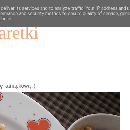
deliver its services and to analyze traffic. Your IP address and 
formance and security metrics to ensure quality of service, gen
abuse.
aretki
tę kanapkową :)