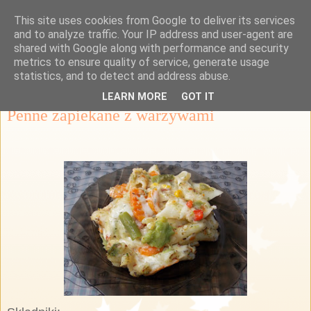
This site uses cookies from Google to deliver its services
Przepisy Margaretki
and to analyze traffic. Your IP address and user-agent are
shared with Google along with performance and security
metrics to ensure quality of service, generate usage
statistics, and to detect and address abuse.
czwartek, 11 kwietnia 2013
LEARN MORE
GOT IT
Penne zapiekane z warzywami