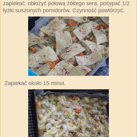
zapiekać, obło
ż
yć połową żółtego sera, posypać 1/2
łyżki suszonych pomidorów. Czynność powtórzyć.
Zapiekać około 15 minut.