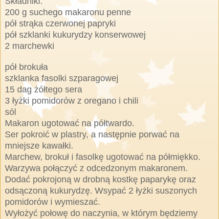
Składniki:
200 g suchego makaronu penne
pół strąka czerwonej papryki
pół szklanki kukurydzy konserwowej
2 marchewki
pół brokuła
szklanka fasolki szparagowej
15 dag żółtego sera
3 łyżki pomidorów z oregano i chili
sól
Makaron ugotować na półtwardo.
S
er pokroić w plastry, a następnie porwać na
mniejsze kawałki.
Marchew, brokuł i fasolkę ugotować na półmiękko.
Warzywa p
ołączyć z odcedzonym makaronem.
Dodać pokrojoną w drobną kostkę papa
rykę oraz
odsączoną kukurydzę.
Wsypać
2 łyżki suszonych
pomidorów i wymieszać.
Wy
łożyć połowę do naczynia, w którym b
ę
dziemy