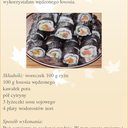
wykorzystałam wędzonego łososia.
Składniki:
woreczek 100 g ryżu
100 g łososia wędzonego
kawałek pora
pół cytryny
3 łyżeczki sosu sojowego
4 płaty wodorostów nori
Sposób wykonania:
Ryż gotujemy w osolonej wodzie. W tym czasie myjemy i