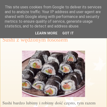
This site uses cookies from Google to deliver its services
Przepisy Margaretki
and to analyze traffic. Your IP address and user-agent are
shared with Google along with performance and security
metrics to ensure quality of service, generate usage
statistics, and to detect and address abuse.
czwartek, 31 października 2013
LEARN MORE
GOT IT
Sushi z wędzonym łososiem
Sushi bardzo lubimy i robimy dość często, tym razem