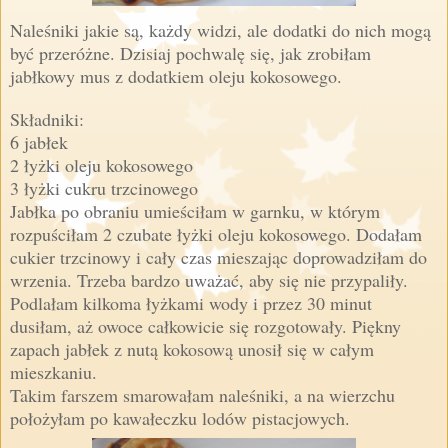
Naleśniki jakie są, każdy widzi, ale dodatki do nich mogą
być przeróżne. Dzisiaj pochwalę się, jak zrobiłam
jabłkowy mus z dodatkiem oleju kokosowego.
Składniki:
6 jabłek
2 łyżki oleju kokosowego
3 łyżki cukru trzcinowego
Jabłka po obraniu umieściłam w garnku, w którym
rozpuściłam 2 czubate łyżki oleju kokosowego. Dodałam
cukier trzcinowy i cały czas mieszając doprowadziłam do
wrzenia. Trzeba bardzo uważać, aby się nie przypaliły.
Podlałam kilkoma łyżkami wody i przez 30 minut
dusiłam, aż owoce całkowicie się rozgotowały. Piękny
zapach jabłek z nutą kokosową unosił się w całym
mieszkaniu.
Takim farszem smarowałam naleśniki, a na wierzchu
położyłam po kawałeczku lodów pistacjowych.