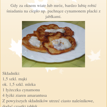
Gdy za oknem wiatr lub mróz, bardzo lubię robić
śniadania na ciepło np. pachnące cynamonem placki z
jabłkami.
Składniki:
1,5 szkl. mąki
ok. 1,5 szkl. mleka
1 łyżeczka cynamonu
4 łyżki ziaren amarantusa
Z powyższych składników utrzeć ciasto naleśnikowe,
dodać cząstki jabłek.