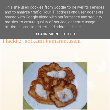
This site uses cookies from Google to deliver its services
Przepisy Margaretki
and to analyze traffic. Your IP address and user-agent are
shared with Google along with performance and security
metrics to ensure quality of service, generate usage
statistics, and to detect and address abuse.
poniedziałek, 8 grudnia 2014
LEARN MORE
GOT IT
Placki z jabłkami i amarantusem