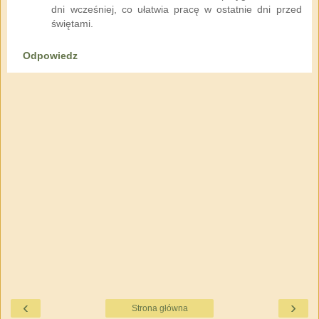
dni wcześniej, co ułatwia pracę w ostatnie dni przed
świętami.
Odpowiedz
‹
›
Strona główna